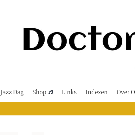
 Jazz Dag
Shop
Links
Indexen
Over 