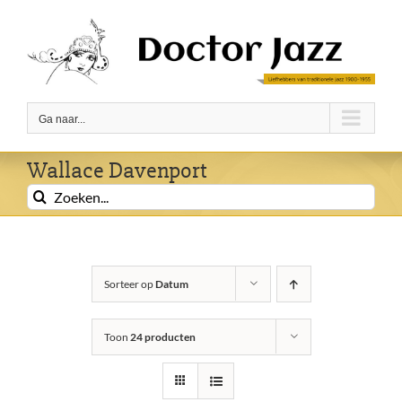
Ga
naar
inhoud
Ga naar...
Wallace Davenport
Zoeken
naar:
Sorteer op
Datum
Toon
24 producten