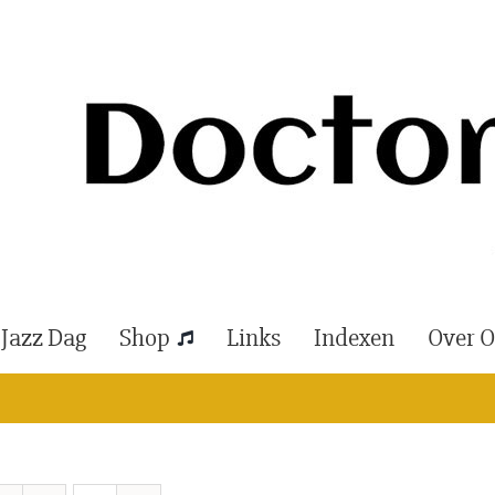
 Jazz Dag
Shop
Links
Indexen
Over 