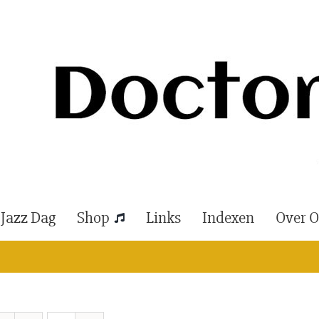
 Jazz Dag
Shop
Links
Indexen
Over 