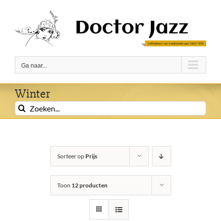
Ga
naar
inhoud
Ga naar...
Winter
Zoeken
naar:
Sorteer op
Prijs
Toon
12 producten