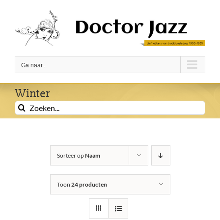
Ga
naar
inhoud
Ga naar...
Winter
Zoeken
naar:
Sorteer op
Naam
Toon
24 producten