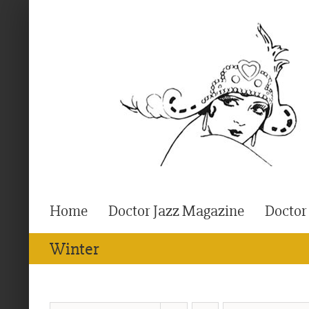
Ga
naar
inhoud
Home
Doctor Jazz Magazine
Doctor
Winter