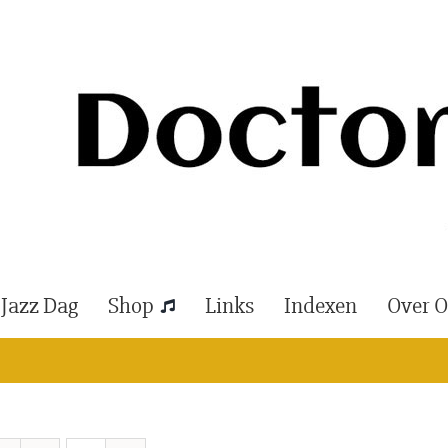
 Jazz Dag
Shop
Links
Indexen
Over 