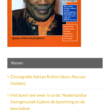
Nieuws
Discografie Adrian Rollini (door Ate van
Delden)
Het komt wel weer in orde: Nederlandse
Swingmuziek tijdens de bezetting en de
bevrijding