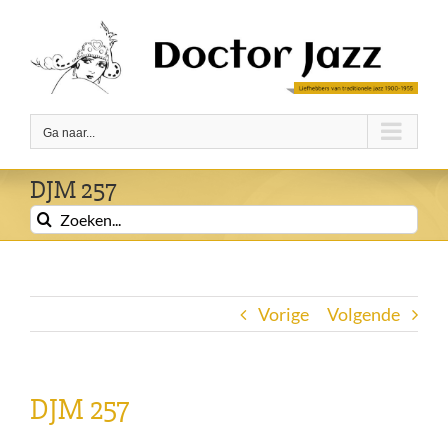
Ga
naar
inhoud
Ga naar...
DJM 257
Zoeken
naar:
Vorige
Volgende
DJM 257