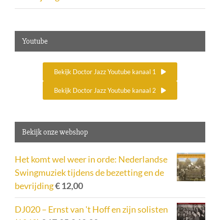
Youtube
Bekijk Doctor Jazz Youtube kanaal 1
Bekijk Doctor Jazz Youtube kanaal 2
Bekijk onze webshop
Het komt wel weer in orde: Nederlandse
Swingmuziek tijdens de bezetting en de
bevrijding
€
12,00
DJ020 – Ernst van 't Hoff en zijn solisten