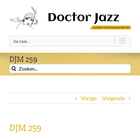
Ga
naar
inhoud
Ga naar...
DJM 259
Zoeken
naar:
Vorige
Volgende
DJM 259