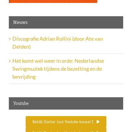
Nieuws
Discografie Adrian Rollini (door Ate van
Delden)
Het komt wel weer in orde: Nederlandse
Swingmuziek tijdens de bezetting en de
bevrijding
Youtube
Bekijk Doctor Jazz Youtube kanaal 1