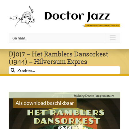
Ga
naar
inhoud
Ga naar...
DJ017 – Het Ramblers Dansorkest
(1944) – Hilversum Expres
Zoeken
naar:
Als download beschikbaar