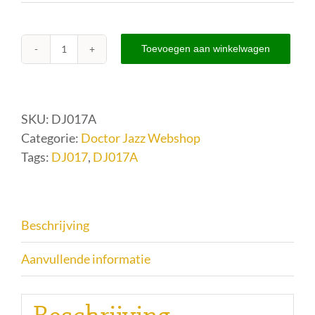
was:
is:
€ 17,95.
€ 12,99.
Toevoegen aan winkelwagen
DJ017
-
Het
Ramblers
SKU:
DJ017A
Dansorkest
Categorie:
Doctor Jazz Webshop
(1944)
Tags:
DJ017
,
DJ017A
-
Hilversum
Expres
Beschrijving
aantal
Aanvullende informatie