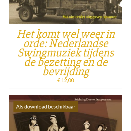
Het komt wel weer in
orde: Nederlandse
Swingmuziek tijdens
de bezetting en de
bevrijding
€
12,00
Als download beschikbaar