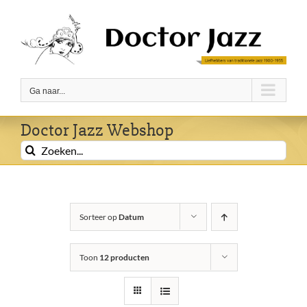
Ga
naar
inhoud
Ga naar...
Doctor Jazz Webshop
Zoeken
naar:
Sorteer op
Datum
Toon
12 producten