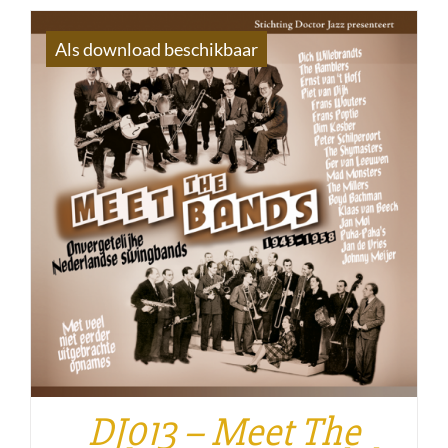
was:
is:
€ 17,95.
€ 12,99.
Als download beschikbaar
DJ013 – Meet The