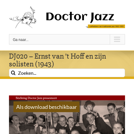
Ga
naar
inhoud
Ga naar...
DJ020 – Ernst van ’t Hoff en zijn
solisten (1943)
Zoeken
naar:
Als download beschikbaar