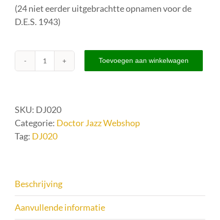
(24 niet eerder uitgebrachtte opnamen voor de
€ 17,95.
€ 12,99.
D.E.S. 1943)
Toevoegen aan winkelwagen
DJ020
–
Ernst
van
SKU:
DJ020
't
Categorie:
Doctor Jazz Webshop
Hoff
Tag:
DJ020
en
zijn
solisten
Beschrijving
(1943)
aantal
Aanvullende informatie