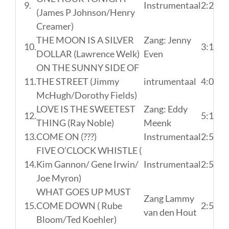
9.
Instrumentaal
2:25
(James P Johnson/Henry
Creamer)
THE MOON IS A SILVER
Zang: Jenny
10.
3:18
DOLLAR (Lawrence Welk)
Even
ON THE SUNNY SIDE OF
11.
THE STREET (Jimmy
intrumentaal
4:08
McHugh/Dorothy Fields)
LOVE IS THE SWEETEST
Zang: Eddy
12.
5:11
THING (Ray Noble)
Meenk
13.
COME ON (???)
Instrumentaal
2:53
FIVE O’CLOCK WHISTLE (
14.
Kim Gannon/ Gene Irwin/
Instrumentaal
2:54
Joe Myron)
WHAT GOES UP MUST
Zang Lammy
15.
COME DOWN ( Rube
2:55
van den Hout
Bloom/Ted Koehler)