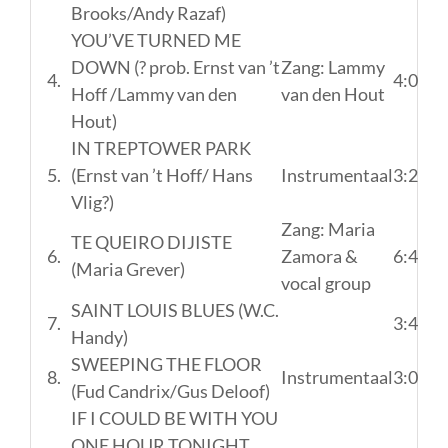
Brooks/Andy Razaf)
YOU’VE TURNED ME
DOWN (? prob. Ernst van ’t
Zang: Lammy
4.
4:03
Hoff /Lammy van den
van den Hout
Hout)
IN TREPTOWER PARK
5.
(Ernst van ’t Hoff/ Hans
Instrumentaal
3:28
Vlig?)
Zang: Maria
TE QUEIRO DIJISTE
6.
Zamora &
6:41
(Maria Grever)
vocal group
SAINT LOUIS BLUES (W.C.
7.
3:45
Handy)
SWEEPING THE FLOOR
8.
Instrumentaal
3:07
(Fud Candrix/Gus Deloof)
IF I COULD BE WITH YOU
ONE HOUR TONIGHT