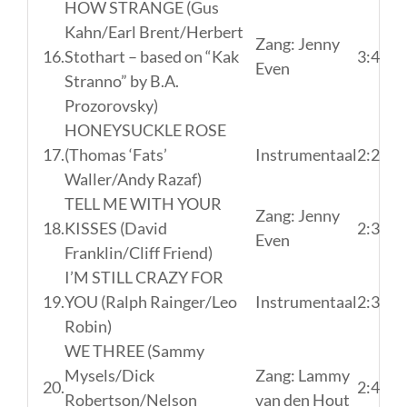
HOW STRANGE (Gus
Kahn/Earl Brent/Herbert
Zang: Jenny
16.
Stothart – based on “Kak
3:47
Even
Stranno” by B.A.
Prozorovsky)
HONEYSUCKLE ROSE
17.
(Thomas ‘Fats’
Instrumentaal
2:25
Waller/Andy Razaf)
TELL ME WITH YOUR
Zang: Jenny
18.
KISSES (David
2:31
Even
Franklin/Cliff Friend)
I’M STILL CRAZY FOR
19.
YOU (Ralph Rainger/Leo
Instrumentaal
2:36
Robin)
WE THREE (Sammy
Mysels/Dick
Zang: Lammy
20.
2:41
Robertson/Nelson
van den Hout