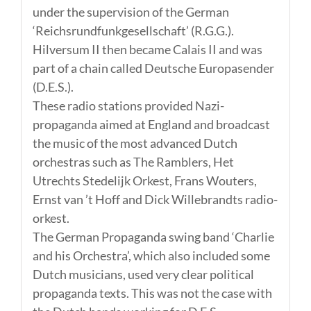
under the supervision of the German
‘Reichsrundfunkgesellschaft’ (R.G.G.).
Hilversum II then became Calais II and was
part of a chain called Deutsche Europasender
(D.E.S.).
These radio stations provided Nazi-
propaganda aimed at England and broadcast
the music of the most advanced Dutch
orchestras such as The Ramblers, Het
Utrechts Stedelijk Orkest, Frans Wouters,
Ernst van ’t Hoff and Dick Willebrandts radio-
orkest.
The German Propaganda swing band ‘Charlie
and his Orchestra’, which also included some
Dutch musicians, used very clear political
propaganda texts. This was not the case with