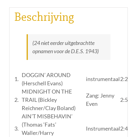
Beschrijving
(24 niet eerder uitgebrachtte
opnamen voor de D.E.S. 1943)
DOGGIN’ AROUND
1.
instrumentaal
2:26
(Herschell Evans)
MIDNIGHT ON THE
Zang: Jenny
2.
TRAIL (Bickley
2:52
Even
Reichner/Clay Boland)
AIN’T MISBEHAVIN’
(Thomas ‘Fats’
3.
Instrumentaal
2:49
Waller/Harry