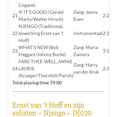
Cogane)
IF IT’S GOOD ( Gerald
Zang: Jenny
21.
2:25
Marks/Walter Hirsch)
Even
NJENGO (Traditional,
22.
bewerking Ernst van ’t
Instrumentaal
2:20
Hoff)
WHAT’S NEW (Bob
Zang: Maria
23.
3:16
Haggart/Johnny Burke)
Zamora
FARE-THEE-WELL, ANNIE
Zang: Harry
24.
LAURIE
2:50
van der Kruk
(Krueger/Thornhill/Parish)
Total playing time 79:00
Ernst van ’t Hoff en zijn
solisten – Njengo – DJ020