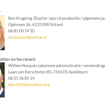
r
Ben Kragting (Doctor Jazz cd productie / algemene ja
Ophoven 26, 6133 XW Sittard
06 81 00 74 10
doctorjazz@online.nl
itter en Secretaris
Willem Naujoks (abonnee administratie / verzending
Laan van Kerschoten 85, 7316 ES Apeldoorn
06 51 36 85 14
djm1962@mailbox.org