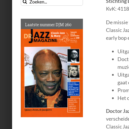
Zoeken
Stichting 
naar:
KvK: 411
De missie 
Laatste nummer DJM 260
Classic Ja
early bop 
Uitga
Docto
muzi
Uitga
gaat
Promo
Het o
Doctor Ja
verscheid
Classic Ja