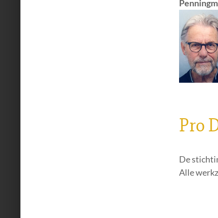
Penningm
was:
is:
€ 17,95.
€ 12,99.
Pro 
De stichti
Alle werk