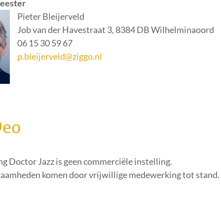
eester
Pieter Bleijerveld
Job van der Havestraat 3, 8384 DB Wilhelminaoord
06 15 30 59 67
p.bleijerveld@ziggo.nl
Deo
ng Doctor Jazz is geen commerciële instelling.
zaamheden komen door vrijwillige medewerking tot stand.