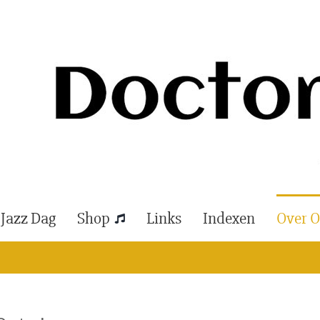
 Jazz Dag
Shop
Links
Indexen
Over 