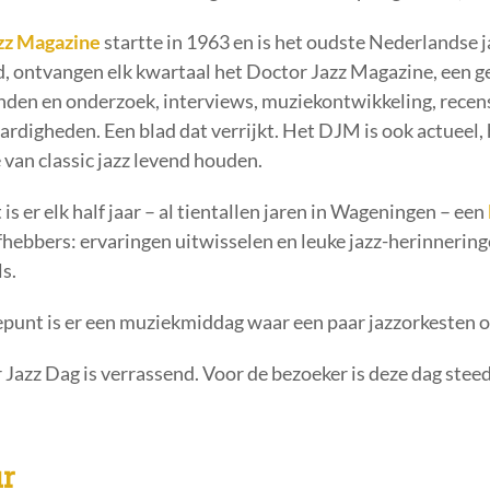
zz Magazine
startte in 1963 en is het oudste Nederlandse j
, ontvangen elk kwartaal het Doctor Jazz Magazine, een ge
den en onderzoek, interviews, muziekontwikkeling, recensi
digheden. Een blad dat verrijkt. Het DJM is ook actueel,
e van classic jazz levend houden.
is er elk half jaar – al tientallen jaren in Wageningen – een
fhebbers: ervaringen uitwisselen en leuke jazz-herinnerin
s.
epunt is er een muziekmiddag waar een paar jazzorkesten 
Jazz Dag is verrassend. Voor de bezoeker is deze dag steed
r