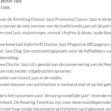
Doctor Jazz
81686
van de Stichting Doctor Jazz:Promotie Classic Jazz in de br
zz omvat de vele vormen van de traditionele jazz uit de pe
en cool jazz, mainstream, revival, rhythm & blues, oude blu
ve kwartaal tijdschrift Doctor Jazz Magazine (80 pagina’
r Jazz Dag. Een ontmoetingsplaats voor de liefhebbers van
ekmiddag
ve Doctor Jazz cd’s gewijd aan de conservering van de Nede
 om niet eerder uitgebrachte opnames
ten van classic jazz in de media
ndersteunen van activiteiten in verband met of op het gebi
zz
is het synoniem voor ‘de oorspronkelijke jazz’: levende m
enheid. De Roaring Twenties zijn voor deze muziekperiode
zz met haar ondersteuning en activiteiten springlevend, ook 