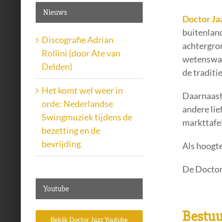
Nieuws
Doctor Ja
buitenland
Discografie Adrian
achtergron
Rollini (door Ate van
wetenswaar
Delden)
de traditi
Het komt wel weer in
Daarnaast 
orde: Nederlandse
andere lie
Swingmuziek tijdens de
markttafel
bezetting en de
bevrijding
Als hoogt
De Doctor 
Youtube
Bestuu
Bekijk Doctor Jazz Youtube