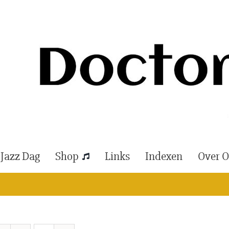
 Jazz Dag
Shop
Links
Indexen
Over 