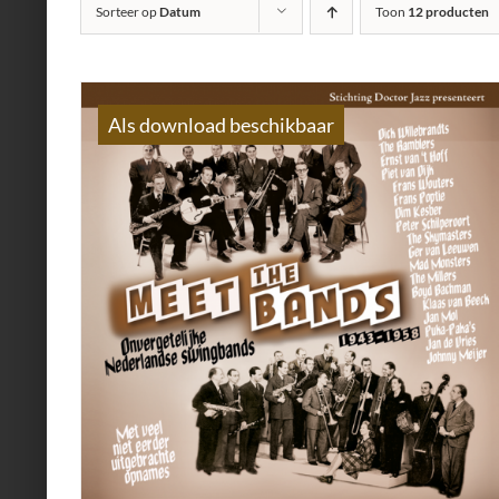
Sorteer op
Datum
Toon
12 producten
Als download beschikbaar
AILS