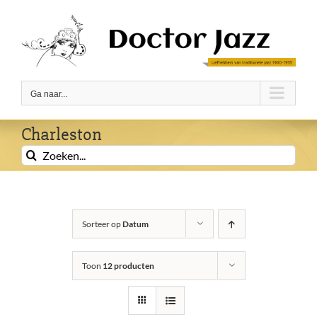
Ga
naar
inhoud
Ga naar...
Charleston
Zoeken
naar:
Sorteer op
Datum
Toon
12 producten