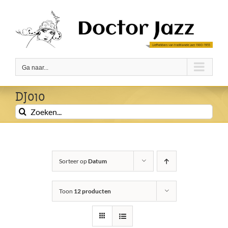
Ga
naar
inhoud
Ga naar...
DJ010
Zoeken
naar:
Sorteer op
Datum
Toon
12 producten