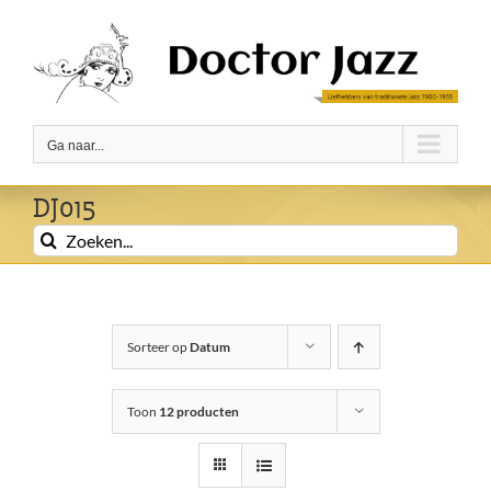
Ga
naar
inhoud
Ga naar...
DJ015
Zoeken
naar:
Sorteer op
Datum
Toon
12 producten