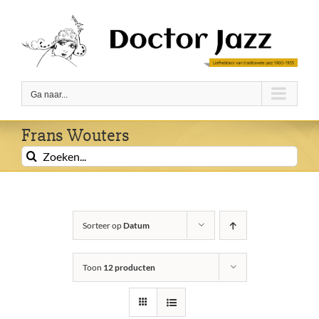
Ga
naar
inhoud
Ga naar...
Frans Wouters
Zoeken
naar:
Sorteer op
Datum
Toon
12 producten