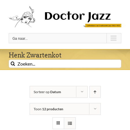
Ga
naar
inhoud
Ga naar...
Henk Zwartenkot
Zoeken
naar:
Sorteer op
Datum
Toon
12 producten