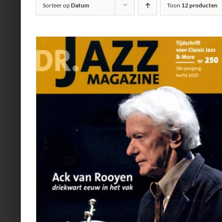
Sorteer op
Datum
Toon
12 producten
AILS