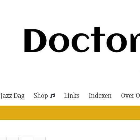
 Jazz Dag
Shop
Links
Indexen
Over 