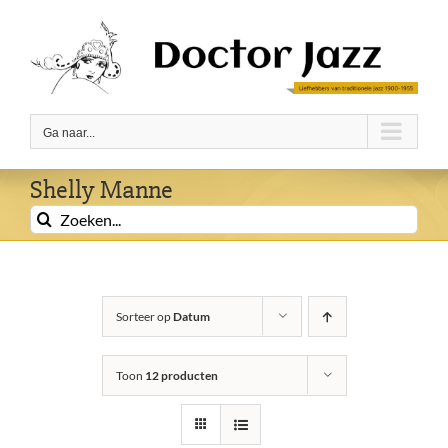
Ga
naar
inhoud
Ga naar...
Shelly Manne
Zoeken
naar:
Sorteer op
Datum
Toon
12 producten