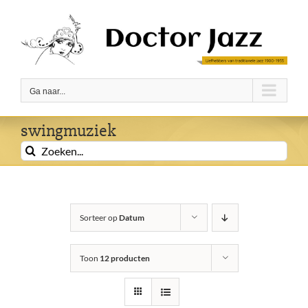
Ga
naar
inhoud
Ga naar...
swingmuziek
Zoeken
naar:
Sorteer op
Datum
Toon
12 producten