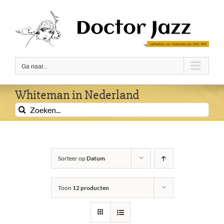
Ga
naar
inhoud
Ga naar...
Whiteman in Nederland
Zoeken
naar:
Sorteer op
Datum
Toon
12 producten