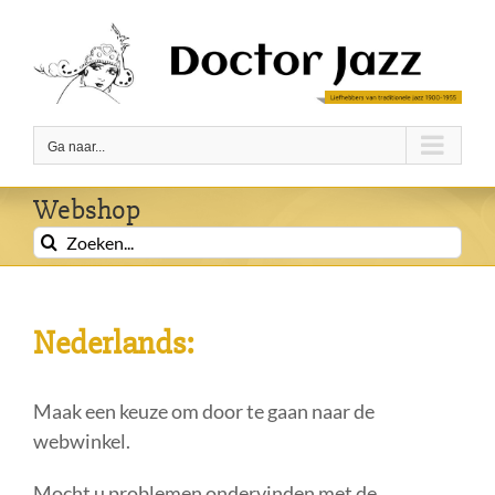
Ga
naar
inhoud
Ga naar...
Webshop
Zoeken
naar:
Nederlands:
Maak een keuze om door te gaan naar de
webwinkel.
Mocht u problemen ondervinden met de