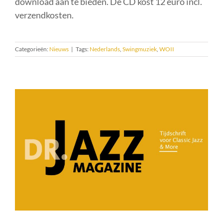
download aan te bieden. De CD kost 12 euro incl.
verzendkosten.
Categorieën:
Nieuws
|
Tags:
Nederlands
,
Swingmuziek
,
WOII