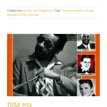
Categorieën:
Doctor Jazz Magazine
|
Tags:
Coleman Hawkins
,
Django
Reinhardt
,
DJM
,
Voorjaar
DJM 259