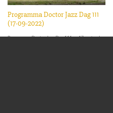
Programma Doctor Jazz Dag 111
(17-09-2022)
Programma Doctor Jazz Dag 111 op 17 september
2022. Locatie: Akoesticum Adres: Nieuwe
Kazernelaan 2, 6711 JC Ede. (voormalige Johan
Willem Friso kazerne) Entree: €15,- abonnees /
€10,- introducees /€20,- niet abonnees. 10.00 –
15.00 uur: Jazzmarkt
... Lees meer »
Categorieën:
Nieuws