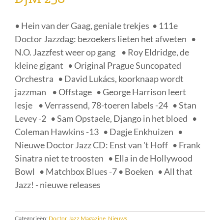
• Hein van der Gaag, geniale trekjes • 111e
Doctor Jazzdag: bezoekers lieten het afweten •
N.O. Jazzfest weer op gang • Roy Eldridge, de
kleine gigant • Original Prague Suncopated
Orchestra • David Lukács, koorknaap wordt
jazzman • Offstage • George Harrison leert
lesje • Verrassend, 78-toeren labels -24 • Stan
Levey -2 • Sam Opstaele, Django in het bloed •
Coleman Hawkins -13 • Dagje Enkhuizen •
Nieuwe Doctor Jazz CD: Enst van 't Hoff • Frank
Sinatra niet te troosten • Ella in de Hollywood
Bowl • Matchbox Blues -7 • Boeken • All that
Jazz! - nieuwe releases
Categorieën:
Doctor Jazz Magazine
,
Nieuws