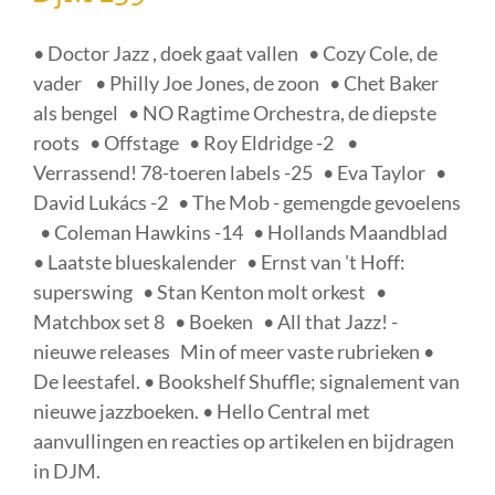
• Doctor Jazz , doek gaat vallen • Cozy Cole, de
vader • Philly Joe Jones, de zoon • Chet Baker
als bengel • NO Ragtime Orchestra, de diepste
roots • Offstage • Roy Eldridge -2 •
Verrassend! 78-toeren labels -25 • Eva Taylor •
David Lukács -2 • The Mob - gemengde gevoelens
• Coleman Hawkins -14 • Hollands Maandblad
• Laatste blueskalender • Ernst van 't Hoff:
superswing • Stan Kenton molt orkest •
Matchbox set 8 • Boeken • All that Jazz! -
nieuwe releases Min of meer vaste rubrieken •
De leestafel. • Bookshelf Shuffle; signalement van
nieuwe jazzboeken. • Hello Central met
aanvullingen en reacties op artikelen en bijdragen
in DJM.