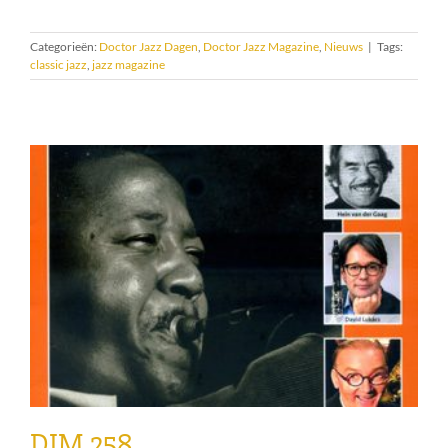
Categorieën:
Doctor Jazz Dagen
,
Doctor Jazz Magazine
,
Nieuws
|
Tags:
classic jazz
,
jazz magazine
DJM 258