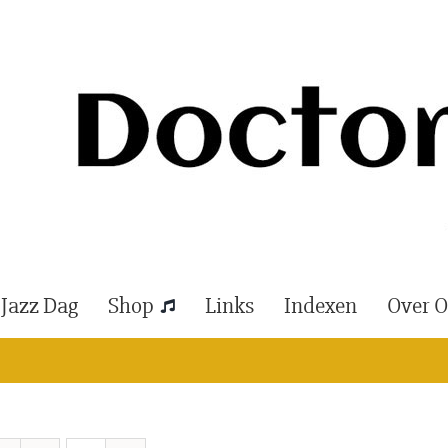
 Jazz Dag
Shop
Links
Indexen
Over 