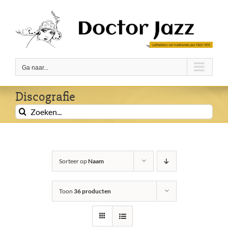
Ga
naar
inhoud
Ga naar...
Discografie
Zoeken
naar:
Sorteer op
Naam
Toon
36 producten