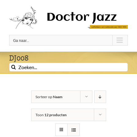
Ga
naar
inhoud
Ga naar...
DJ008
Zoeken
naar:
Sorteer op
Naam
Toon
12 producten