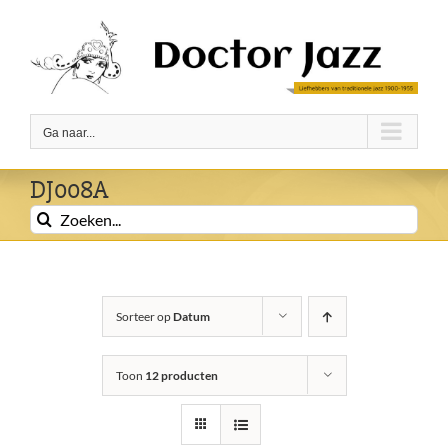
Ga
naar
inhoud
Ga naar...
DJ008A
Zoeken
naar:
Sorteer op
Datum
Toon
12 producten