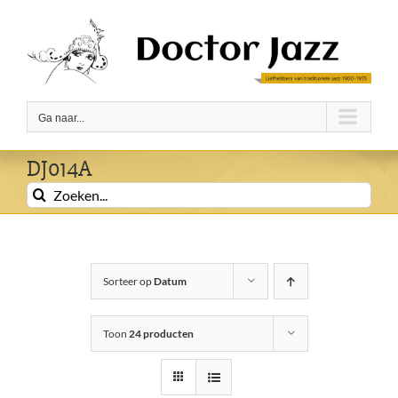
Ga
naar
inhoud
Ga naar...
DJ014A
Zoeken
naar:
Sorteer op
Datum
Toon
24 producten