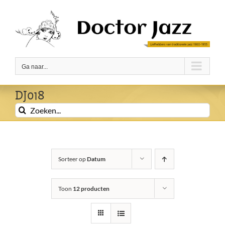
Ga
naar
inhoud
Ga naar...
DJ018
Zoeken
naar:
Sorteer op
Datum
Toon
12 producten