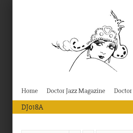
Ga
naar
inhoud
Home
Doctor Jazz Magazine
Doctor
DJ018A