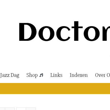
 Jazz Dag
Shop
Links
Indexen
Over 