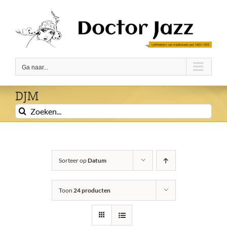
Ga
naar
inhoud
Ga naar...
DJM
Zoeken
naar:
Sorteer op
Datum
Toon
24 producten