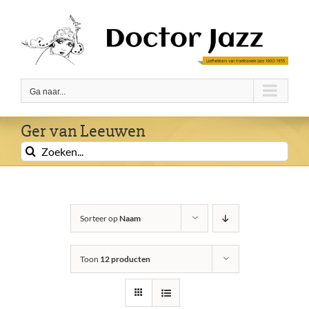
Ga
naar
inhoud
Ga naar...
Ger van Leeuwen
Zoeken
naar:
Sorteer op
Naam
Toon
12 producten