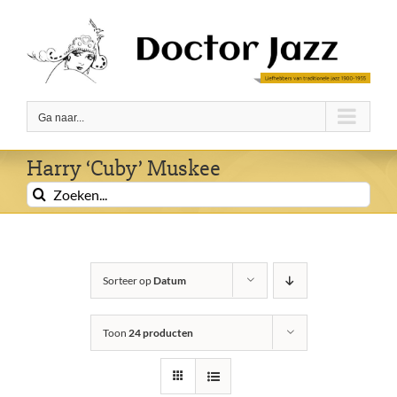
Ga
naar
inhoud
Ga naar...
Harry ‘Cuby’ Muskee
Zoeken
naar:
Sorteer op
Datum
Toon
24 producten