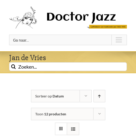
Ga
naar
inhoud
Ga naar...
Jan de Vries
Zoeken
naar:
Sorteer op
Datum
Toon
12 producten