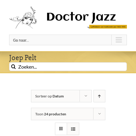
Ga
naar
inhoud
Ga naar...
Joep Pelt
Zoeken
naar:
Sorteer op
Datum
Toon
24 producten