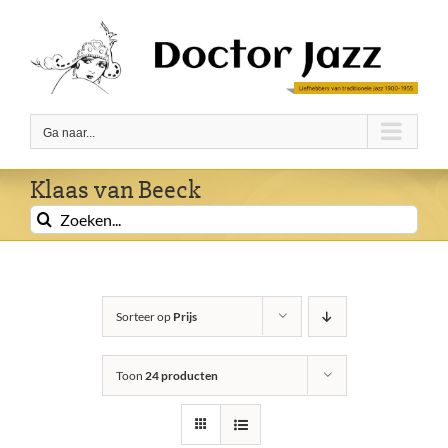
Ga
naar
inhoud
Ga naar...
Klaas van Beeck
Zoeken
naar:
Sorteer op
Prijs
Toon
24 producten