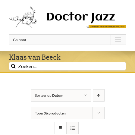
Ga
naar
inhoud
Ga naar...
Klaas van Beeck
Zoeken
naar:
Sorteer op
Datum
Toon
36 producten