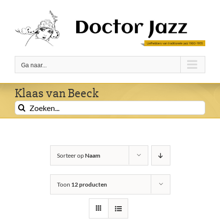
Ga
naar
inhoud
Ga naar...
Klaas van Beeck
Zoeken
naar:
Sorteer op
Naam
Toon
12 producten