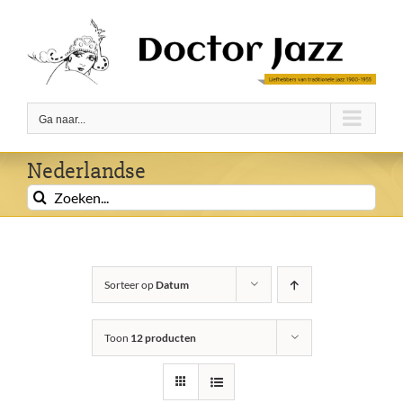
Ga
naar
inhoud
Ga naar...
Nederlandse
Zoeken
naar:
Sorteer op
Datum
Toon
12 producten