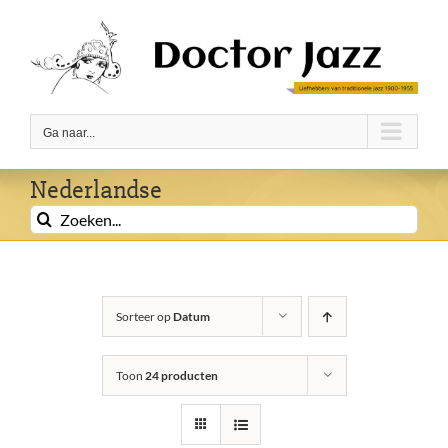
Ga
naar
inhoud
Ga naar...
Nederlandse
Zoeken
naar:
Sorteer op
Datum
Toon
24 producten