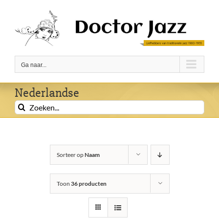
Ga
naar
inhoud
Ga naar...
Nederlandse
Zoeken
naar:
Sorteer op
Naam
Toon
36 producten