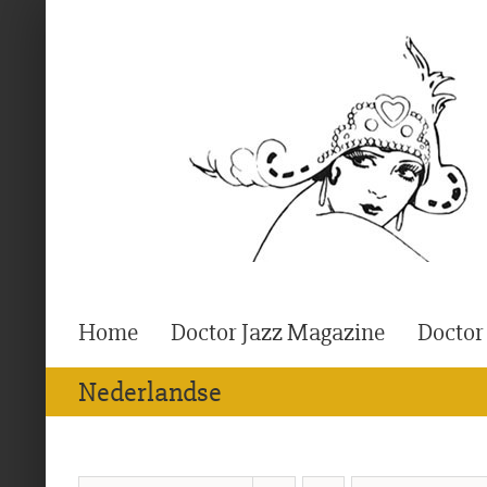
Ga
naar
inhoud
Home
Doctor Jazz Magazine
Doctor
Nederlandse