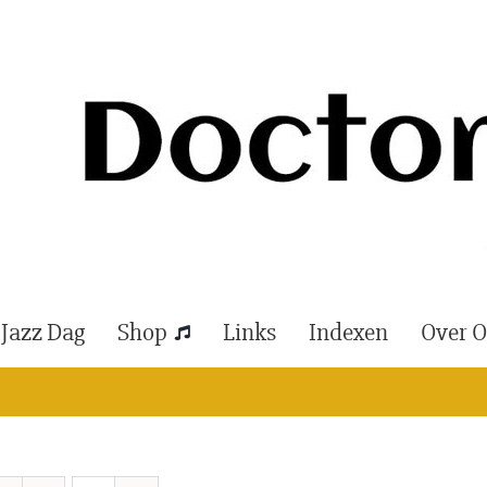
 Jazz Dag
Shop
Links
Indexen
Over 