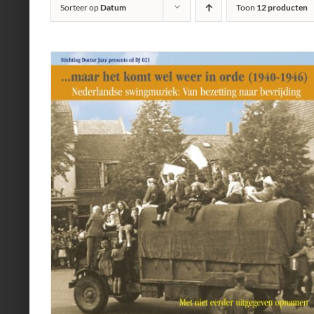
Sorteer op
Datum
Toon
12 producten
AILS