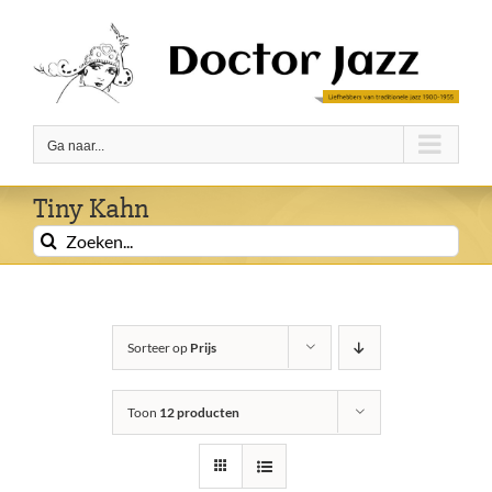
Ga
naar
inhoud
Ga naar...
Tiny Kahn
Zoeken
naar:
Sorteer op
Prijs
Toon
12 producten