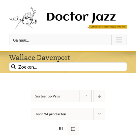
Ga
naar
inhoud
Ga naar...
Wallace Davenport
Zoeken
naar:
Sorteer op
Prijs
Toon
24 producten