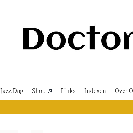
 Jazz Dag
Shop
Links
Indexen
Over 