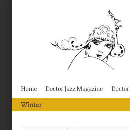
Ga
naar
inhoud
Home
Doctor Jazz Magazine
Doctor
Winter