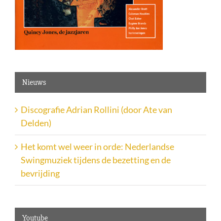
Nieuws
Discografie Adrian Rollini (door Ate van
Delden)
Het komt wel weer in orde: Nederlandse
Swingmuziek tijdens de bezetting en de
bevrijding
Youtube