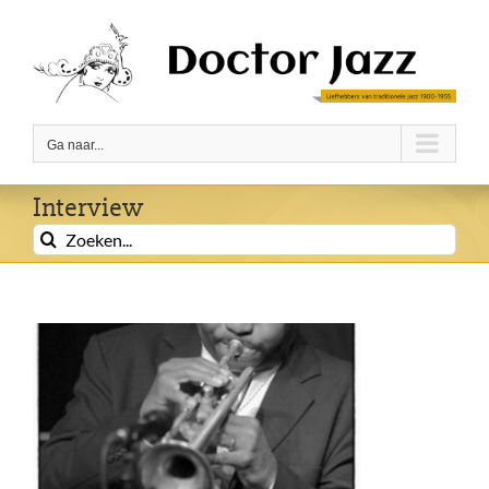
Ga
naar
inhoud
Ga naar...
Interview
Zoeken
naar: