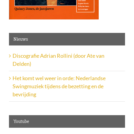
Nieuws
Discografie Adrian Rollini (door Ate van
Delden)
Het komt wel weer in orde: Nederlandse
Swingmuziek tijdens de bezetting en de
bevrijding
Youtube