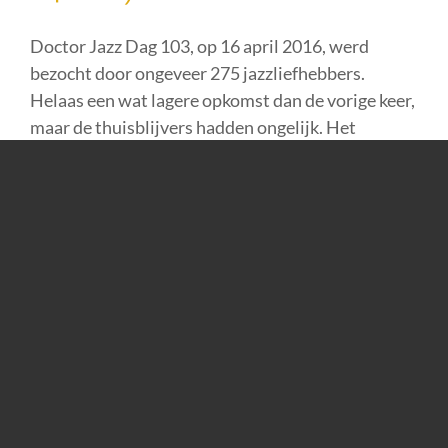
Verslag Doctor Jazz Dag 103 (16-
04-2016)
Doctor Jazz Dag 103, op 16 april 2016, werd
bezocht door ongeveer 275 jazzliefhebbers.
Helaas een wat lagere opkomst dan de vorige keer,
maar de thuisblijvers hadden ongelijk. Het
programma was zeer afwisselend, waardoor er
voor iedereen
... Lees meer »
Categorieën:
Doctor Jazz Dagen
|
Tags:
Verslagen Doctor Jazz Dag